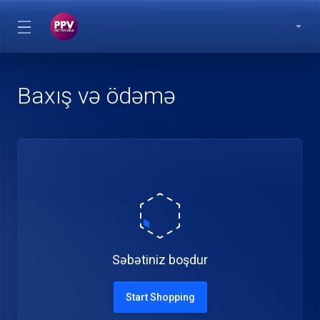
Baxış və ödəmə
Səbətiniz boşdur
Start Shopping