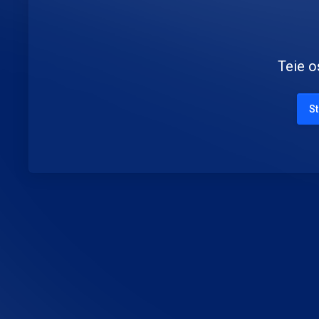
Teie o
St