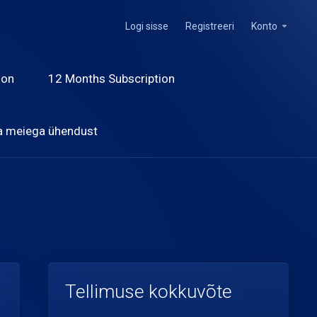
Logi sisse
Registreeri
Konto
ion
12 Months Subscription
a meiega ühendust
Tellimuse kokkuvõte