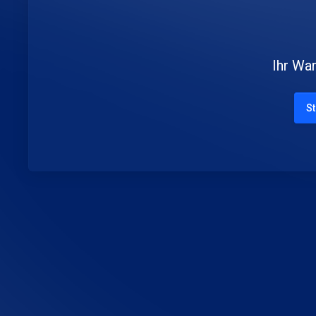
Ihr War
St