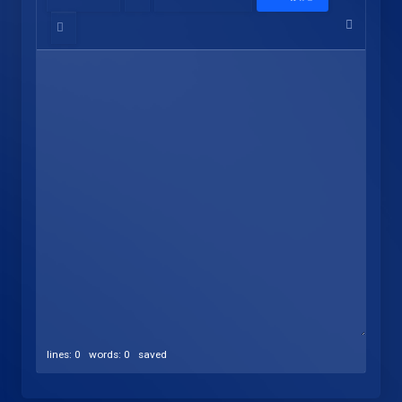
lines: 0 words: 0
saved